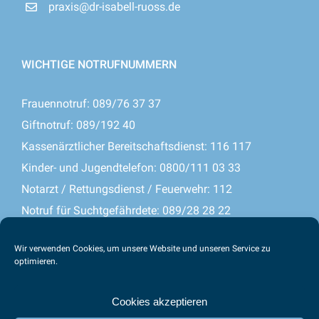
praxis@dr-isabell-ruoss.de
WICHTIGE NOTRUFNUMMERN
Frauennotruf: 089/76 37 37
Giftnotruf: 089/192 40
Kassenärztlicher Bereitschaftsdienst: 116 117
Kinder- und Jugendtelefon: 0800/111 03 33
Notarzt / Rettungsdienst / Feuerwehr: 112
Notruf für Suchtgefährdete: 089/28 28 22
Seelsorge Münchner Insel: 089/22 00 41
Wir verwenden Cookies, um unsere Website und unseren Service zu
Zahnärztlicher Notdienst: 089/723 30-93
optimieren.
Cookies akzeptieren