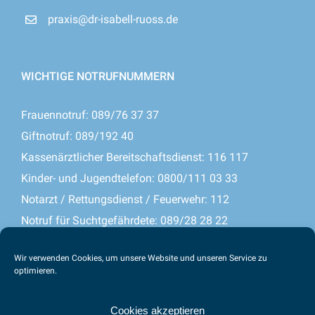
praxis@dr-isabell-ruoss.de
WICHTIGE NOTRUFNUMMERN
Frauennotruf: 089/76 37 37
Giftnotruf: 089/192 40
Kassenärztlicher Bereitschaftsdienst: 116 117
Kinder- und Jugendtelefon: 0800/111 03 33
Notarzt / Rettungsdienst / Feuerwehr: 112
Notruf für Suchtgefährdete: 089/28 28 22
Seelsorge Münchner Insel: 089/22 00 41
Wir verwenden Cookies, um unsere Website und unseren Service zu
Zahnärztlicher Notdienst: 089/723 30-93
optimieren.
Cookies akzeptieren